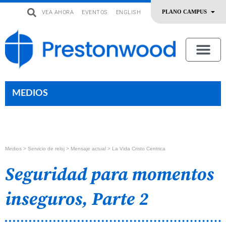
VEA AHORA
EVENTOS
ENGLISH
uevo
Acerca De Nosotros
SERMONES | ADORACIÓN
OFRENDAR | SERVIR
MEDIOS
Medios >
Servicio de reloj
> Mensaje actual > La Vida Cristo Centrica
Seguridad para momentos
inseguros, Parte 2