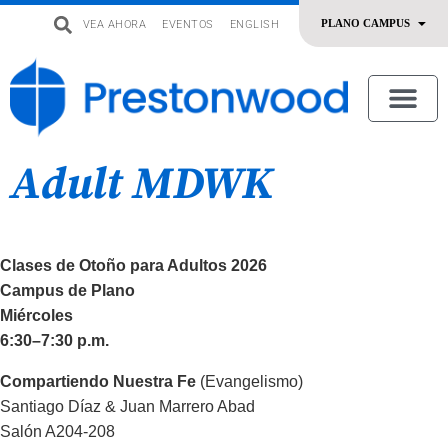
VEA AHORA
EVENTOS
ENGLISH
uevo
Acerca De Nosotros
SERMONES | ADORACIÓN
OFRENDAR | SERVIR
Adult MDWK
Clases de Otoño para Adultos 2026
Campus de Plano
Miércoles
6:30–7:30 p.m.
Compartiendo Nuestra Fe
(Evangelismo)
Santiago Díaz & Juan Marrero Abad
Salón A204-208