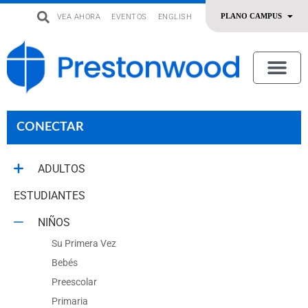
VEA AHORA
EVENTOS
ENGLISH
uevo
Acerca De Nosotros
SERMONES | ADORACIÓN
OFRENDAR | SERVIR
CONECTAR
ADULTOS
ESTUDIANTES
NIÑOS
Su Primera Vez
Bebés
Preescolar
Primaria