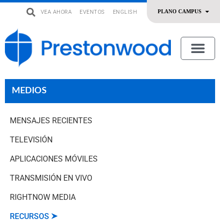
VEA AHORA
EVENTOS
ENGLISH
uevo
Acerca De Nosotros
SERMONES | ADORACIÓN
OFRENDAR | SERVIR
MEDIOS
MENSAJES RECIENTES
TELEVISIÓN
APLICACIONES MÓVILES
TRANSMISIÓN EN VIVO
RIGHTNOW MEDIA
RECURSOS