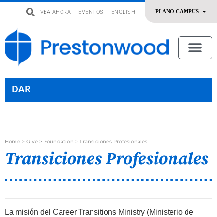
VEA AHORA
EVENTOS
ENGLISH
uevo
Acerca De Nosotros
SERMONES | ADORACIÓN
OFRENDAR | SERVIR
DAR
Home
>
Give
>
Foundation
>
Transiciones Profesionales
Transiciones Profesionales
La misión del Career Transitions Ministry (Ministerio de