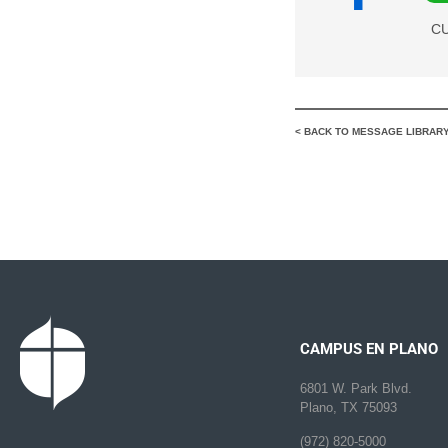
CU
< BACK TO MESSAGE LIBRAR
CAMPUS EN PLANO
6801 W. Park Blvd.
Plano, TX 75093
(972) 820-5000