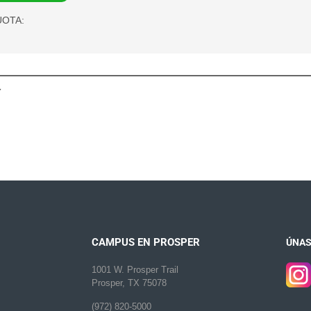
OTA:
Y
CAMPUS EN PROSPER
ÚNAS
1001 W. Prosper Trail
Prosper, TX 75078
(972) 820-5000