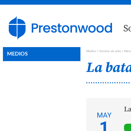
S
Medios >
Servicio de reloj
> Mensa
MEDIOS
La bata
La
MAY
1