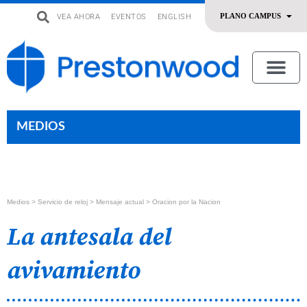
VEA AHORA
EVENTOS
ENGLISH
uevo
Acerca De Nosotros
SERMONES | ADORACIÓN
OFRENDAR | SERVIR
MEDIOS
Medios >
Servicio de reloj
> Mensaje actual > Oracion por la Nacion
La antesala del
avivamiento