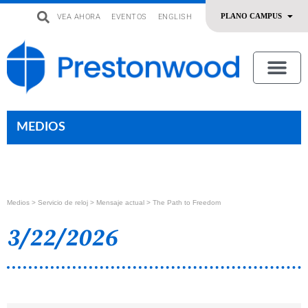
VEA AHORA
EVENTOS
ENGLISH
uevo
Acerca De Nosotros
SERMONES | ADORACIÓN
OFRENDAR | SERVIR
MEDIOS
Medios >
Servicio de reloj
> Mensaje actual > The Path to Freedom
3/22/2026