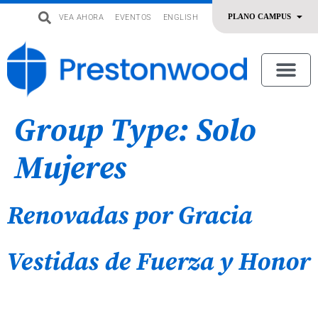
VEA AHORA
EVENTOS
ENGLISH
uevo
Acerca De Nosotros
SERMONES | ADORACIÓN
OFRENDAR | SERVIR
Group Type:
Solo
Mujeres
Renovadas por Gracia
Vestidas de Fuerza y Honor