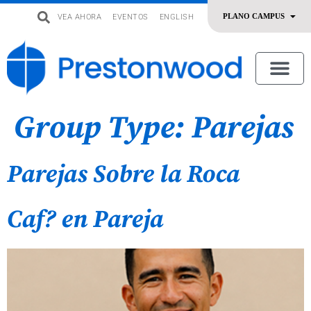
VEA AHORA
EVENTOS
ENGLISH
uevo
Acerca De Nosotros
SERMONES | ADORACIÓN
OFRENDAR | SERVIR
Group Type:
Parejas
Parejas Sobre la Roca
Caf? en Pareja