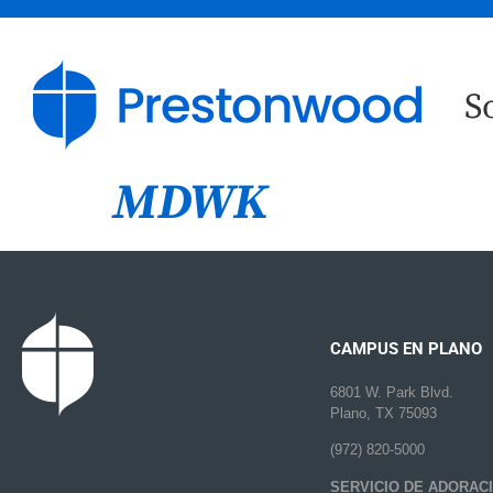
S
MDWK
CAMPUS EN PLANO
6801 W. Park Blvd.
Plano, TX 75093
(972) 820-5000
SERVICIO DE ADORAC