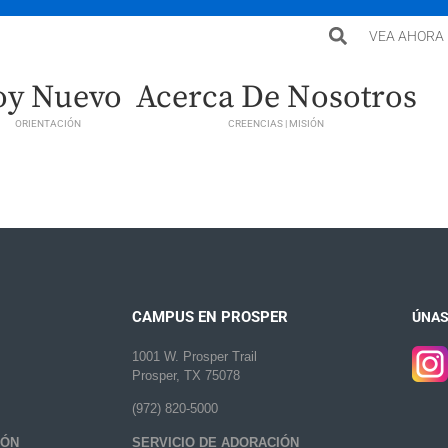
VEA AHORA
oy Nuevo
Acerca De Nosotros
ORIENTACIÓN
CREENCIAS | MISIÓN
CAMPUS EN PROSPER
ÚNAS
1001 W. Prosper Trail
Prosper, TX 75078
(972) 820-5000
IÓN
SERVICIO DE ADORACIÓN