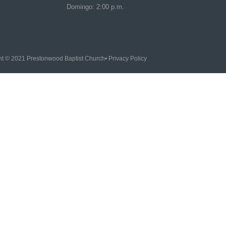
Domingo: 2:00 p.m.
ht © 2021 Prestonwood Baptist Church
• Privacy Policy