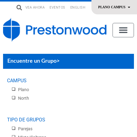
VEA AHORA
EVENTOS
ENGLISH
uevo
Acerca De Nosotros
SERMONES | ADORACIÓN
OFRENDAR | SERVIR
Encuentre un Grupo>
CAMPUS
Plano
North
TIPO DE GRUPOS
Parejas