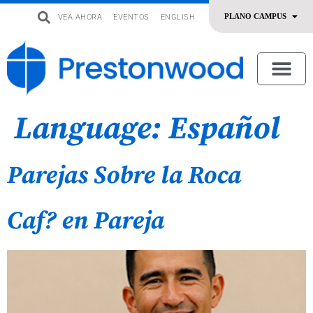
VEA AHORA
EVENTOS
ENGLISH
uevo
Acerca De Nosotros
SERMONES | ADORACIÓN
OFRENDAR | SERVIR
Language:
Español
Parejas Sobre la Roca
Caf? en Pareja